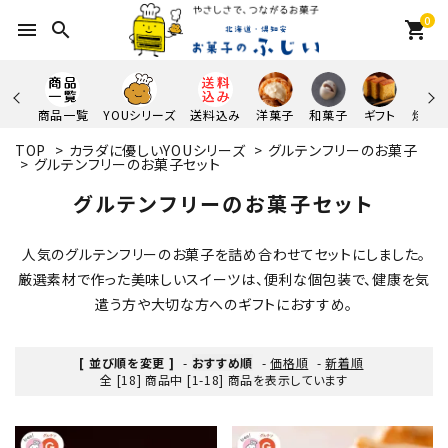
0
menu
search
shopping_cart
商品一覧
YOUシリーズ
送料込み
洋菓子
和菓子
ギフト
焼き
TOP
>
カラダに優しいYOUシリーズ
>
グルテンフリーのお菓子
>
グルテンフリーのお菓子セット
グルテンフリーのお菓子セット
人気のグルテンフリーのお菓子を詰め合わせてセットにしました。
厳選素材で作った美味しいスイーツは、便利な個包装で、健康を気
遣う方や大切な方へのギフトにおすすめ。
[ 並び順を変更 ]
-
おすすめ順
-
価格順
-
新着順
全 [18] 商品中 [1-18] 商品を表示しています