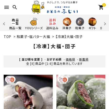
0
menu
search
shopping_cart
商品一覧
YOUシリーズ
送料込み
洋菓子
和菓子
ギフト
焼き
TOP
>
和菓子・塩バター大福
>
【冷凍】大福・団子
【冷凍】大福・団子
[ 並び順を変更 ]
-
おすすめ順
-
価格順
-
新着順
全 [8] 商品中 [1-8] 商品を表示しています