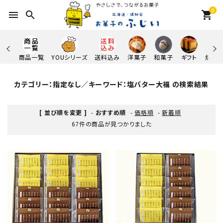
0
menu
search
shopping_cart
商品一覧
YOUシリーズ
送料込み
洋菓子
和菓子
ギフト
焼き
カテゴリー：指定なし／キーワード：塩バター大福 の検索結果
[ 並び順を変更 ]
-
おすすめ順
-
価格順
-
新着順
67件の商品が見つかりました