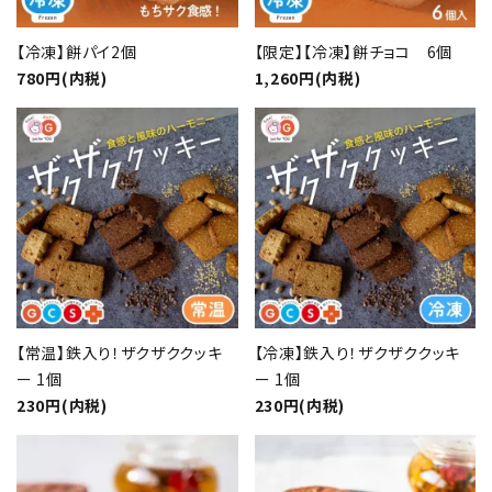
【冷凍】餅パイ2個
【限定】【冷凍】餅チョコ 6個
close
780円(内税)
1,260円(内税)
キーワード
カテゴリー
検索する
【常温】鉄入り！ザクザククッキ
【冷凍】鉄入り！ザクザククッキ
ー 1個
ー 1個
230円(内税)
230円(内税)