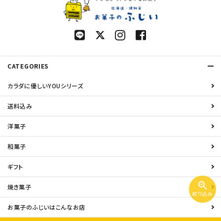
CATEGORIES
カラダに優しいYOUシリーズ
送料込み
洋菓子
和菓子
ギフト
zoom_in
焼き菓子
絞り込み
お菓子のふじいはこんなお店