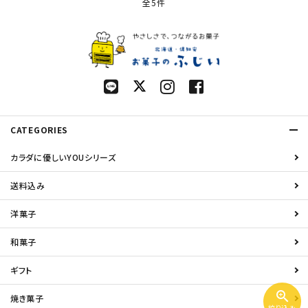
全5件
CATEGORIES
カラダに優しいYOUシリーズ
送料込み
洋菓子
和菓子
ギフト
zoom_in
焼き菓子
絞り込み