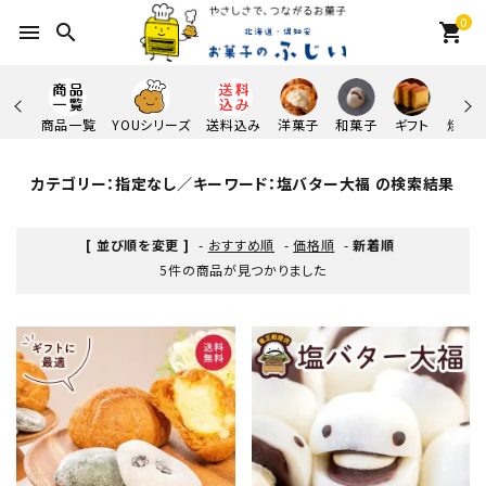
0
menu
search
shopping_cart
商品一覧
YOUシリーズ
送料込み
洋菓子
和菓子
ギフト
焼き
カテゴリー：指定なし／キーワード：塩バター大福 の検索結果
[ 並び順を変更 ]
-
おすすめ順
-
価格順
-
新着順
5件の商品が見つかりました