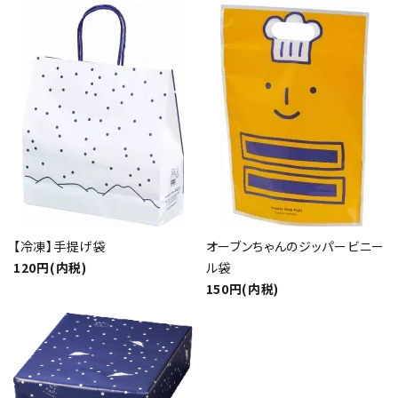
close
キーワード
【冷凍】手提げ袋
オーブンちゃんのジッパービニー
120円(内税)
ル袋
150円(内税)
カテゴリー