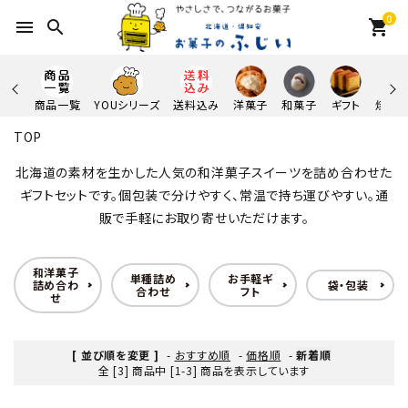
0
menu
search
shopping_cart
商品一覧
YOUシリーズ
送料込み
洋菓子
和菓子
ギフト
焼き
TOP
北海道の素材を生かした人気の和洋菓子スイーツを詰め合わせた
ギフトセットです。個包装で分けやすく、常温で持ち運びやすい。通
販で手軽にお取り寄せいただけます。
和洋菓子
単種詰め
お手軽ギ
詰め合わ
袋・包装
合わせ
フト
せ
[ 並び順を変更 ]
-
おすすめ順
-
価格順
-
新着順
全 [3] 商品中 [1-3] 商品を表示しています