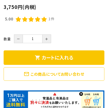
3,750円(内税)
5.00
1件
数量
－
＋
カートに入れる
shopping_cart
mail_outline
この商品についてお問い合わせ