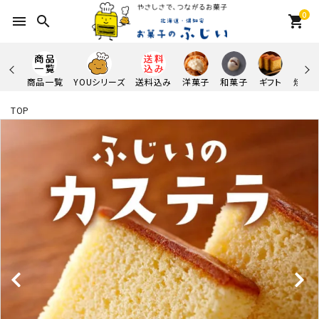
0
menu
search
shopping_cart
商品一覧
YOUシリーズ
送料込み
洋菓子
和菓子
ギフト
焼き
TOP