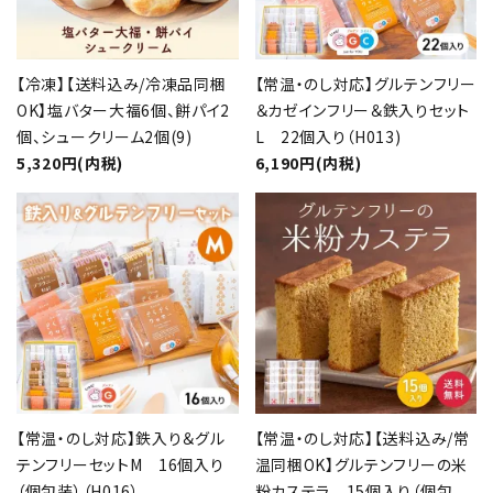
【冷凍】【送料込み/冷凍品同梱
【常温・のし対応】グルテンフリー
OK】塩バター大福6個、餅パイ2
＆カゼインフリー＆鉄入りセット
個、シュークリーム2個(9)
L 22個入り（H013)
5,320円(内税)
6,190円(内税)
【常温・のし対応】鉄入り＆グル
【常温・のし対応】【送料込み/常
テンフリーセットM 16個入り
温同梱OK】グルテンフリーの米
（個包装）（H016）
粉カステラ 15個入り（個包