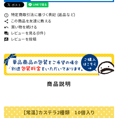
特定商取引法に基づく表記 (返品など)
error_outline
この商品を友達に教える
share
買い物を続ける
undo
レビューを見る(0件)
forum
レビューを投稿
rate_review
商品説明
【常温】カステラ2種類 10個入り