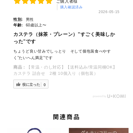
ご購入者様
購入確認済み
2026-05-15
性別:
男性
年齢:
60歳以上〜
カステラ（抹茶・プレーン）”すごく美味しか
った”です
ちょうど良い甘みでしっとり そして個包装食べやす
く”たいへん満足”です
商品：
【常温・のし対応】【送料込み/常温同梱OK】
カステラ 詰合せ 2種 10個入り（個包装）
役に立った
0
関連商品