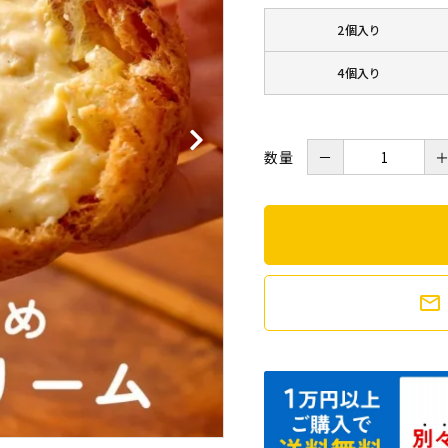
2個入り
4個入り
数量
－
mail_outline