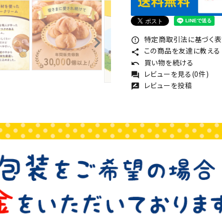
特定商取引法に基づく表記
error_outline
この商品を友達に教える
share
買い物を続ける
undo
レビューを見る(0件)
forum
レビューを投稿
rate_review