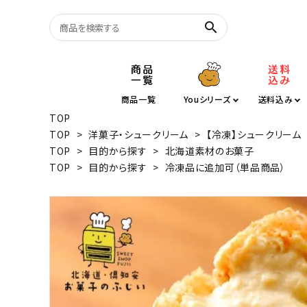
search
塩バター大福
商品一覧
Youシリーズ
送料込み
TOP
シュークリーム
TOP
>
洋菓子・シュークリーム
>
【冷凍】シュークリーム
TOP
>
目的から探す
>
北海道素材のお菓子
グルテンフリー
TOP
>
目的から探す
>
冷凍品に追加可（単品商品）
訳あり
半月湖