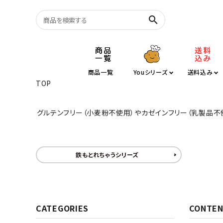
search
塩バター大福
商品一覧
Youシリーズ
送料込み
TOP
シュークリーム
グルテンフリー
グルテンフリー（小麦粉不使用）やカゼインフリー（乳製品不
訳あり
鉄もとれちゃうシリーズ
半月湖
キーワ
CATEGORIES
CONTEN