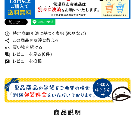
特定商取引法に基づく表記 (返品など)
error_outline
この商品を友達に教える
share
買い物を続ける
undo
レビューを見る(0件)
forum
レビューを投稿
rate_review
商品説明