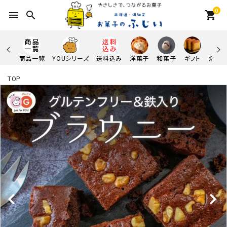
0
menu
search
shopping_cart
商品一覧
YOUシリーズ
送料込み
洋菓子
和菓子
ギフト
焼き
TOP