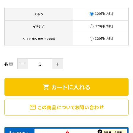
320円(内税)
くるみ
320円(内税)
イチジク
320円(内税)
クコの実＆カボチャの種
数量
－
＋
カートに入れる
shopping_cart
mail_outline
この商品についてお問い合わせ