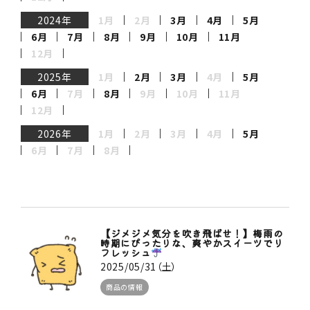
2024年
1月
2月
3月
4月
5月
6月
7月
8月
9月
10月
11月
12月
2025年
1月
2月
3月
4月
5月
6月
7月
8月
9月
10月
11月
12月
2026年
1月
2月
3月
4月
5月
6月
7月
8月
【ジメジメ気分を吹き飛ばせ！】梅雨の
時期にぴったりな、爽やかスイーツでリ
フレッシュ
2025/05/31（土）
商品の情報