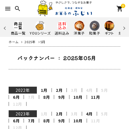
0
menu
search
shopping_cart
商品一覧
YOUシリーズ
送料込み
洋菓子
和菓子
ギフト
焼き
ホーム
2025年
5月
バックナンバー : 2025年05月
2022年
1月
2月
3月
4月
5月
6月
7月
8月
9月
10月
11月
12月
2023年
1月
2月
3月
4月
5月
6月
7月
8月
9月
10月
11月
12月