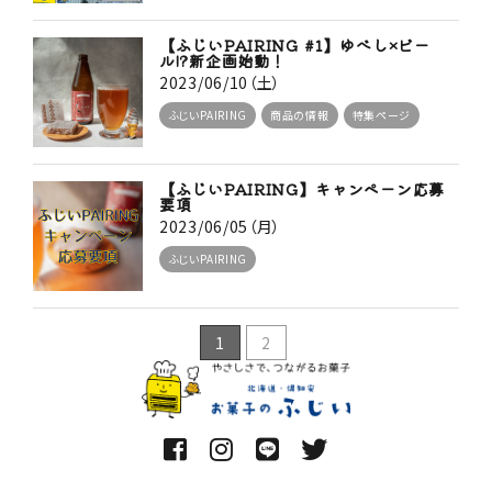
【ふじいPAIRING #1】ゆべし×ビー
ル!?新企画始動！
2023/06/10（土）
ふじいPAIRING
商品の情報
特集ページ
【ふじいPAIRING】キャンペーン応募
要項
2023/06/05（月）
ふじいPAIRING
1
2