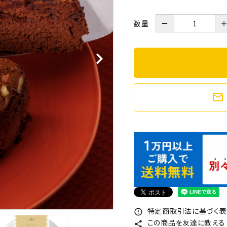
数量
－
mail_outline
特定商取引法に基づく表記
error_outline
この商品を友達に教える
share