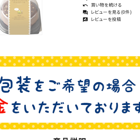
買い物を続ける
undo
レビューを見る(0件)
forum
レビューを投稿
rate_review