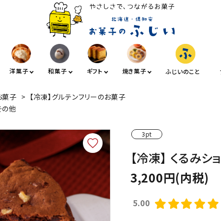
洋菓子
和菓子
ギフト
焼き菓子
ふじいのこと
お菓子
>
【冷凍】グルテンフリーのお菓子
その他
3pt
【冷凍】 くるみシ
3,200円(内税)
5.00