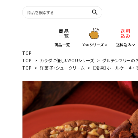
search
塩バター大福
商品一覧
Youシリーズ
送料込み
TOP
シュークリーム
TOP
>
カラダに優しいYOUシリーズ
>
グルテンフリーの
TOP
>
洋菓子・シュークリーム
>
【冷凍】ホールケーキ・
グルテンフリー
訳あり
半月湖