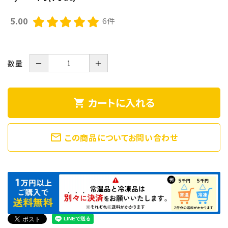
5.00
6件
数量
－
＋
カートに入れる
shopping_cart
mail_outline
この商品についてお問い合わせ