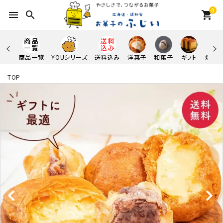
0
menu
search
shopping_cart
商品一覧
YOUシリーズ
送料込み
洋菓子
和菓子
ギフト
焼き
TOP