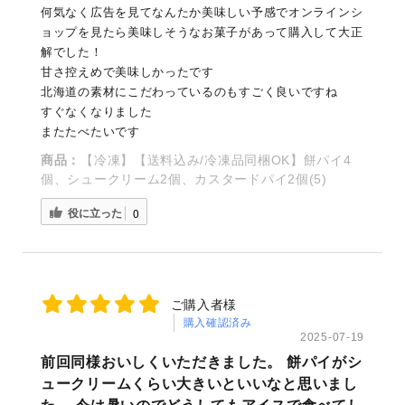
何気なく広告を見てなんたか美味しい予感でオンラインシ
ョップを見たら美味しそうなお菓子があって購入して大正
解でした！
甘さ控えめで美味しかったです
北海道の素材にこだわっているのもすごく良いですね
すぐなくなりました
またたべたいです
商品：
【冷凍】【送料込み/冷凍品同梱OK】餅パイ4
個、シュークリーム2個、カスタードパイ2個(5)
役に立った
0
ご購入者様
購入確認済み
2025-07-19
前回同様おいしくいただきました。 餅パイがシ
ュークリームくらい大きいといいなと思いまし