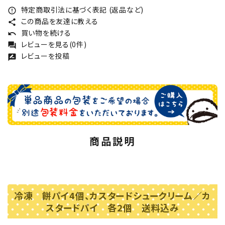
特定商取引法に基づく表記 (返品など)
error_outline
この商品を友達に教える
share
買い物を続ける
undo
レビューを見る(0件)
forum
レビューを投稿
rate_review
商品説明
冷凍 餅パイ4個、カスタードシュークリーム／カ
スタードパイ 各2個 送料込み