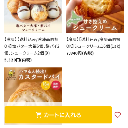
【冷凍】【送料込み/冷凍品同梱
【冷凍】【送料込み/冷凍品同梱
OK】塩バター大福6個、餅パイ2
OK】シュークリーム16個(1sk)
個、シュークリーム2個(9)
7,840円(内税)
5,320円(内税)
カートに入れる
shopping_cart