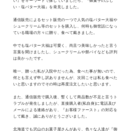
い』をキーワードで探していましたら、『御菓子のふじ
い・塩バター大福』を発見しました。
通信販売によるセット販売の一つで人気の塩バター大福や
シュークリーム等のセットを購入し、何時も御世話になっ
ている職場の方々に贈り、食べて戴きました。
中でも塩バター大福は可愛く、尚且つ美味しかったと言う
言葉を聞けましたし、シュークリームや餅パイなども評判
は良かったです。
唯一、贈った私が入院中だった為、食べた事が無いので、
何とも言えず申し訳ありませんが、次回こそは私も食べた
いと思いますのでその時は再度注文したいと思います。
また、通信販売で購入後、暫くして商品数が不足と言うト
ラブルが発生しましたが、直接購入者(私自身)に電話及び
メールによる連絡があり、『お客様ファースト』の対応を
して戴き、誠にありがとうございました。
北海道でも沢山のお菓子屋さんがあり、色々な人達が『御