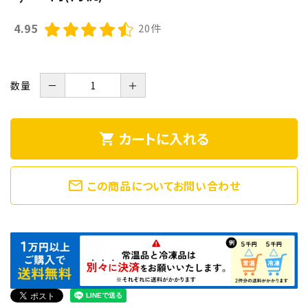
4.95
20件
数量
－
＋
カートに入れる
shopping_cart
mail_outline
この商品についてお問い合わせ