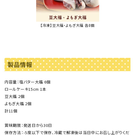
【冷凍】豆大福・よもぎ大福 各8個
製品情報
内容量：塩バター大福 6個
ロールケーキ15cm 1本
豆大福 2個
よもぎ大福 2個
計11個
賞味期限：発送日から30日
保存方法：-5度以下で保存、冷蔵で解凍後は当日中にお召し上がりくだ