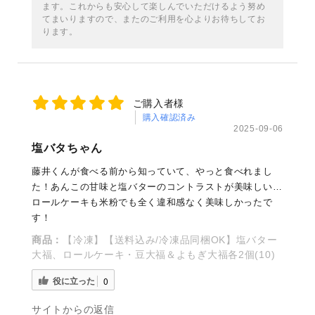
ます。これからも安心して楽しんでいただけるよう努め
てまいりますので、またのご利用を心よりお待ちしてお
ります。
ご購入者様
購入確認済み
2025-09-06
塩バタちゃん
藤井くんが食べる前から知っていて、やっと食べれまし
た！あんこの甘味と塩バターのコントラストが美味しい…
ロールケーキも米粉でも全く違和感なく美味しかったで
す！
商品：
【冷凍】【送料込み/冷凍品同梱OK】塩バター
大福、ロールケーキ・豆大福＆よもぎ大福各2個(10)
役に立った
0
サイトからの返信