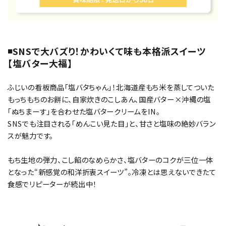
◾️SNSで大バズり！かわいくて味も本格派スイーツ
【塩バター大福】
ふじいの看板商品「塩バタちゃん」！北海道産もち米を蒸してついた
もっちもちのお餅に、自家炊きのこしあん、国産バター×沖縄の塩
「ぬちまーす」を合わせた塩バタークリームをIN。
SNSでも注目される「めんこい見た目」と、甘さと塩味の絶妙バラン
スが魅力です。
もち生地の弾力、こし餡のなめらかさ、塩バターのコクが三位一体
となった“新感覚の和洋折衷スイーツ”。冷凍とは思えないできたて
食感でリピーターが続出中！