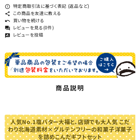
特定商取引法に基づく表記 (返品など)
error_outline
この商品を友達に教える
share
買い物を続ける
undo
レビューを見る(0件)
forum
レビューを投稿
rate_review
商品説明
人気No.1塩バター大福と、店頭でも大人気 こだ
わり北海道素材×グルテンフリーの和菓子洋菓子
を詰めこんだギフトセット