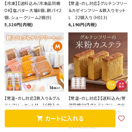
【冷凍】【送料込み/冷凍品同梱
【常温・のし対応】グルテンフリー
OK】塩バター大福6個、餅パイ2
＆カゼインフリー＆鉄入りセット
個、シュークリーム2個(9)
L 22個入り（H013)
5,320円(内税)
6,190円(内税)
【常温・のし対応】鉄入り＆グル
【常温・のし対応】【送料込み/常
テンフリーセットM 16個入り
温同梱OK】グルテンフリーの米
（個包装）（H016）
粉カステラ 15個入り（個包
カートに入れる
shopping_cart
4,930円(内税)
装）
6,050円(内税)