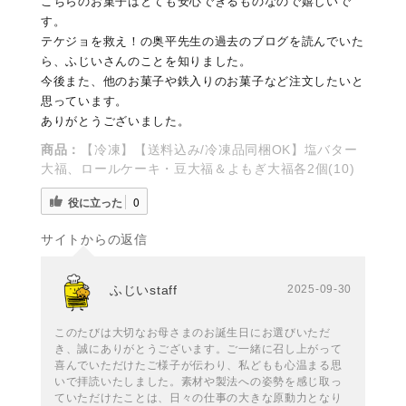
こちらのお菓子はとても安心できるものなので嬉しいで
す。
テケジョを救え！の奥平先生の過去のブログを読んでいた
ら、ふじいさんのことを知りました。
今後また、他のお菓子や鉄入りのお菓子など注文したいと
思っています。
ありがとうございました。
商品：
【冷凍】【送料込み/冷凍品同梱OK】塩バター
大福、ロールケーキ・豆大福＆よもぎ大福各2個(10)
役に立った
0
サイトからの返信
ふじいstaff
2025-09-30
このたびは大切なお母さまのお誕生日にお選びいただ
き、誠にありがとうございます。ご一緒に召し上がって
喜んでいただけたご様子が伝わり、私どもも心温まる思
いで拝読いたしました。素材や製法への姿勢を感じ取っ
ていただけたことは、日々の仕事の大きな原動力となり