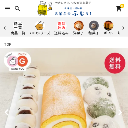
0
menu
search
shopping_cart
商品一覧
YOUシリーズ
送料込み
洋菓子
和菓子
ギフト
焼き
TOP